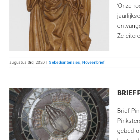
‘Onze ro
jaarlijk
ontvange
Ze citere
augustus 3rd, 2020
|
Gebedsintensies
,
Noveenbrief
BRIEF
Brief Pi
Pinkster
gebed op