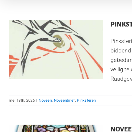
PINKS
Pinkste
biddend 
gebedsno
veilighe
Raadgeve
mei 18th, 2026
|
Noveen
,
Noveenbrief
,
Pinksteren
NOVEE