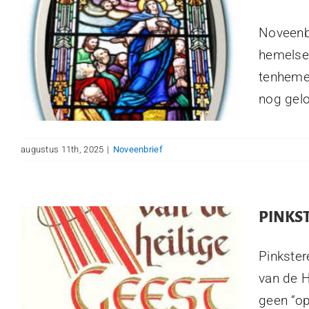
Noveenb
hemelse 
tenheme
nog gelo
augustus 11th, 2025
|
Noveenbrief
PINKS
Pinkster
van de H
geen “op