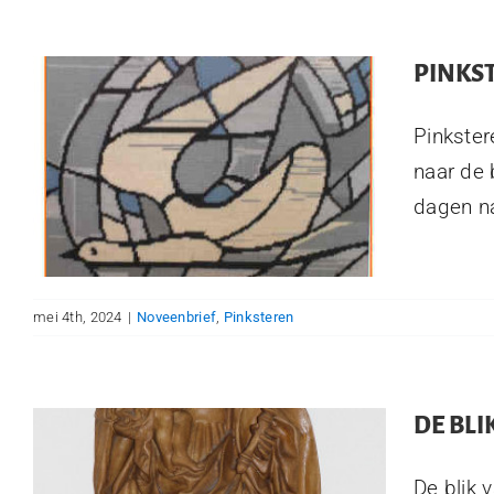
PINKS
Pinkster
naar de 
dagen na
mei 4th, 2024
|
Noveenbrief
,
Pinksteren
DE BLI
De blik 