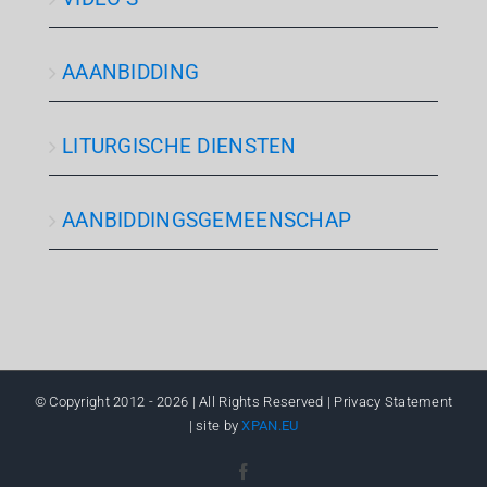
AAANBIDDING
LITURGISCHE DIENSTEN
AANBIDDINGSGEMEENSCHAP
© Copyright 2012 -
2026 | All Rights Reserved | Privacy Statement
| site by
XPAN.EU
Facebook