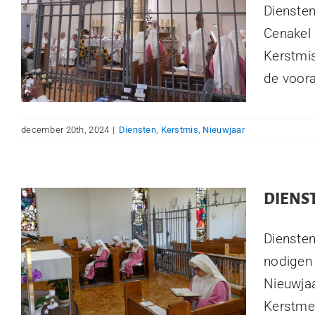
Diensten
Cenakel 
Kerstmi
de voora
december 20th, 2024
|
Diensten
,
Kerstmis
,
Nieuwjaar
DIENS
Diensten
nodigen 
Nieuwjaa
Kerstmel