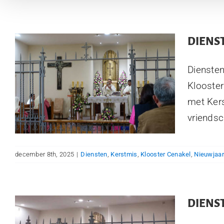
DIENST
Dienste
Klooster
met Kers
vriendsc
december 8th, 2025
|
Diensten
,
Kerstmis
,
Klooster Cenakel
,
Nieuwjaar
DIENS