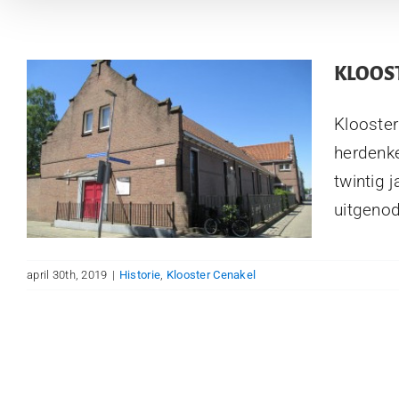
KLOOST
Klooster
herdenke
twintig 
uitgenod
april 30th, 2019
|
Historie
,
Klooster Cenakel