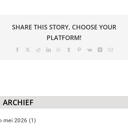
SHARE THIS STORY, CHOOSE YOUR
PLATFORM!
Facebook
Twitter
Reddit
LinkedIn
WhatsApp
Tumblr
Pinterest
Vk
Xing
E-
mail
ARCHIEF
mei 2026 (1)