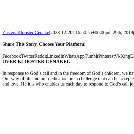
Zusters Klooster Cenakel
2023-12-20T16:50:55+00:00
juli 29th, 2019
|
Share This Story, Choose Your Platform!
Facebook
Twitter
Reddit
LinkedIn
WhatsApp
Tumblr
Pinterest
Vk
Xing
E
OVER KLOOSTER CENAKEL
In response to God’s call and in the freedom of God’s children, we ha
Our way of life and our dedication are a challenge that can be accepte
and love. He it is who enables us each day to respond to God’s call jo